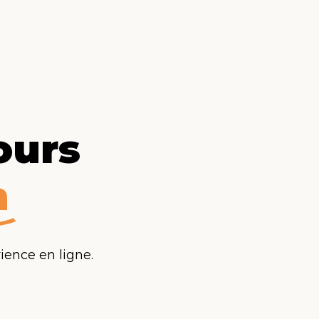
ours
n
ience en ligne.