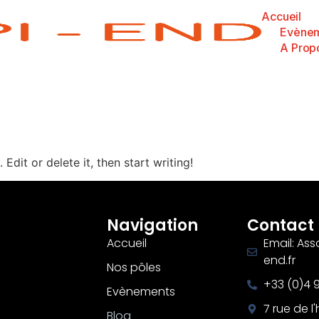
Accueil
Evène
A Prop
Edit or delete it, then start writing!
Navigation
Contact
Accueil
Email: As
end.fr
Nos pôles
+33 (0)4 
Evènements
7 rue de l'
Blog