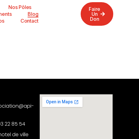
Nos Pôles
Faire
ments
Blog
Un
Don
os
Contact
sociation@api-
93 22 85 54
hotel de ville