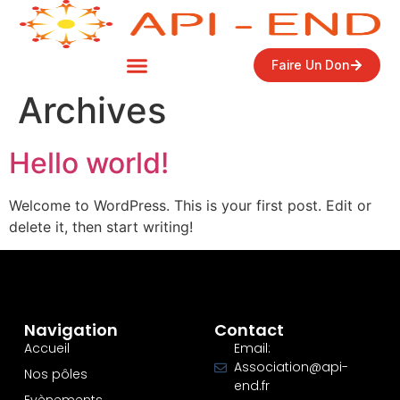
Faire Un Don
Archives
Hello world!
Welcome to WordPress. This is your first post. Edit or
delete it, then start writing!
Navigation
Contact
Accueil
Email:
Association@api-
Nos pôles
end.fr